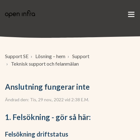
Support SE
Lösning – hem
Support
Teknisk support och felanmälan
Anslutning fungerar inte
Ändrad den: Tis, 29 nov., 2022 vid 2:38 E.M.
1. Felsökning - gör så här:
Felsökning driftstatus