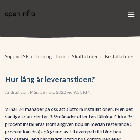
Support SE
Lösning – hem
Skaffa fiber
Beställa fiber
Hur lång är leveranstiden?
Ändrad den: Mån, 28 nov., 2022 vid 9:50 F.M.
Vi har 24 månader på oss att slutföra installationen. Men det
vanliga är att det tar 3-9 månader efter beställning. Cirka 95
procent installeras inom angiven tidplan medan resterande 5
procent kan dröja på grund av till exempel tillstånd hos
markägare, lång handläggningstid hos kommunen eller