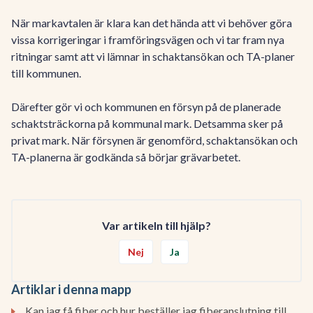
När markavtalen är klara kan det hända att vi behöver göra
vissa korrigeringar i framföringsvägen och vi tar fram nya
ritningar samt att vi lämnar in schaktansökan och TA-planer
till kommunen.
Därefter gör vi och kommunen en försyn på de planerade
schaktsträckorna på kommunal mark. Detsamma sker på
privat mark. När försynen är genomförd, schaktansökan och
TA-planerna är godkända så börjar grävarbetet.
Var artikeln till hjälp?
Nej
Ja
Artiklar i denna mapp
Kan jag få fiber och hur beställer jag fiberanslutning till