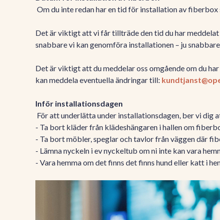
Om du inte redan har en tid för installation av fiberbo
Det är viktigt att vi får tillträde den tid du har meddel
snabbare vi kan genomföra installationen – ju snabbare 
Det är viktigt att du meddelar oss omgående om du har 
kan meddela eventuella ändringar till:
kundtjanst@ope
Inför installationsdagen
För att underlätta under installationsdagen, ber vi dig a
- Ta bort kläder från klädeshängaren i hallen om fiber
- Ta bort möbler, speglar och tavlor från väggen där fi
- Lämna nyckeln i ev nyckeltub om ni inte kan vara he
- Vara hemma om det finns det finns hund eller katt i h