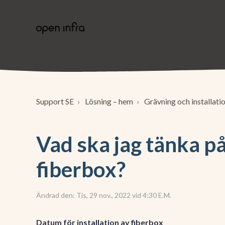
Support SE
Lösning – hem
Grävning och installati
Vad ska jag tänka på 
fiberbox?
Ändrad den: Tis, 29 nov., 2022 vid 4:30 E.M.
Datum för installation av fiberbox