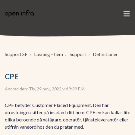
Support SE
Lösning – hem
Support
Definitioner
CPE
Ändrad den: Tis, 29 nov., 2022 vid 9:39 F.M.
CPE betyder Customer Placed Equipment. Den här
utrustningen sitter på insidan i ditt hem. CPE:en kan kallas lite
olika beroende på nätägare, operatör, tjänsteleverantör eller
utifrån vaneord hos den du pratar med.