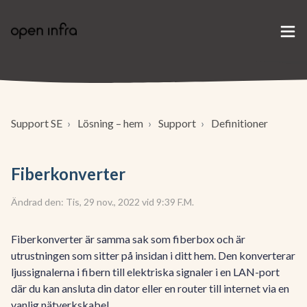
Support SE
Lösning – hem
Support
Definitioner
Fiberkonverter
Ändrad den: Tis, 29 nov., 2022 vid 9:39 F.M.
Fiberkonverter är samma sak som fiberbox och är
utrustningen som sitter på insidan i ditt hem. Den konverterar
ljussignalerna i fibern till elektriska signaler i en LAN-port
där du kan ansluta din dator eller en router till internet via en
vanlig nätverkskabel.